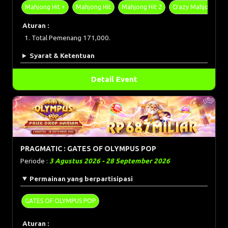
Mahjong Hit +
Mahjong Hit
Mahjong Hit 2
Crazy Mahjong
Aturan :
Total Pemenang 171,000.
Syarat & Ketentuan
Detail Event
PRAGMATIC : GATES OF OLYMPUS POP
Periode :
3 Agustus 2026 - 28 September 2026
Permainan yang berpartisipasi
GATES OF OLYMPUS POP
Aturan :