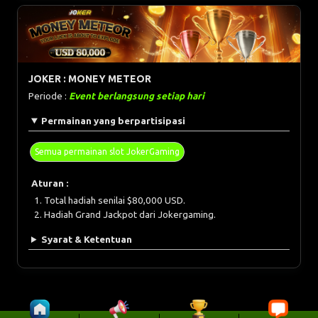
JOKER : MONEY METEOR
Periode :
Event berlangsung setiap hari
Permainan yang berpartisipasi
Semua permainan slot JokerGaming
Aturan :
Total hadiah senilai $80,000 USD.
Hadiah Grand Jackpot dari Jokergaming.
Syarat & Ketentuan