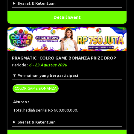
Syarat & Ketentuan
Detail Event
PRAGMATIC : COLRO GAME BONANZA PRIZE DROP
Periode :
6 - 23 Agustus 2026
Permainan yang berpartisipasi
COLOR GAME BONANZA
Aturan :
Total hadiah senilai Rp 600,000,000.
Syarat & Ketentuan