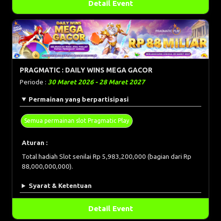
Detail Event
PRAGMATIC : DAILY WINS MEGA GACOR
Periode :
30 Maret 2026 - 28 Maret 2027
Permainan yang berpartisipasi
Semua permainan slot Pragmatic Play
Aturan :
Total hadiah Slot senilai Rp 5,983,200,000 (bagian dari Rp
88,000,000,000).
Syarat & Ketentuan
Detail Event