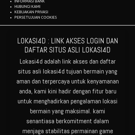
INFORMASI BANK
HUBUNGI KAMI
KEBIJAKAN PRIVASI
PERSETUJUAN COOKIES
LOKASI4D : LINK AKSES LOGIN DAN
DAFTAR SITUS ASLI LOKASI4D
Lokasi4d adalah link akses dan daftar
situs asli lokasi4d tujuan bermain yang
aman dan terpercaya untuk kenyamanan
anda, kami kini hadir dengan fitur baru
untuk menghadirkan pengalaman lokasi
bermain yang maksimal. kami
senantiasa berkomitment dalam
menjaga stabilitas permainan game