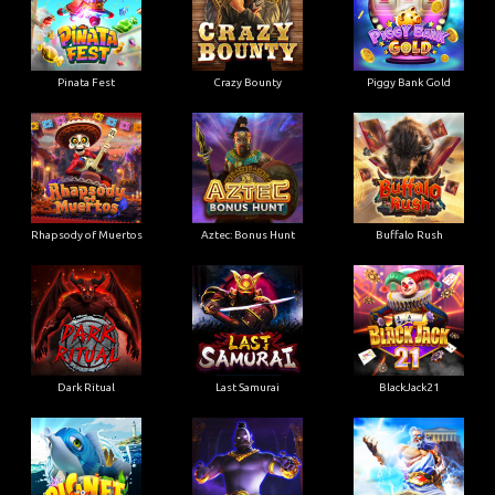
Pinata Fest
Crazy Bounty
Piggy Bank Gold
Rhapsody of Muertos
Aztec: Bonus Hunt
Buffalo Rush
Dark Ritual
Last Samurai
BlackJack21