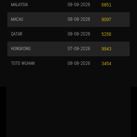
MALAYSIA
08-08-2026
6851
MACAU
08-08-2026
9097
QATAR
08-08-2026
5256
HONGKONG
07-08-2026
9943
TOTO WUHAN
08-08-2026
3454