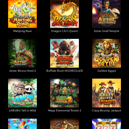
Mahjong Roar
Dragon Chi’s Quest
Aztec Gold Temple
Aztec: Bonus Hunt 2
Buffalo Rush HIGHROLLER
Golden Egypt
LABUBU: Fall in Wild
Maya: Elemental Totem 2
Crazy Bounty: Jackpot