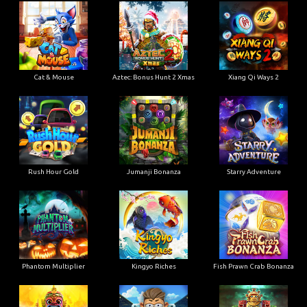
Cat & Mouse
Aztec: Bonus Hunt 2 Xmas
Xiang Qi Ways 2
Rush Hour Gold
Jumanji Bonanza
Starry Adventure
Phantom Multiplier
Kingyo Riches
Fish Prawn Crab Bonanza