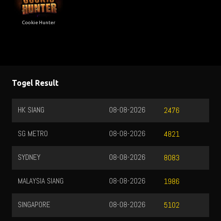
Cookie Hunter
Togel Result
HK SIANG
08-08-2026
2476
SG METRO
08-08-2026
4821
SYDNEY
08-08-2026
8083
MALAYSIA SIANG
08-08-2026
1986
SINGAPORE
08-08-2026
5102